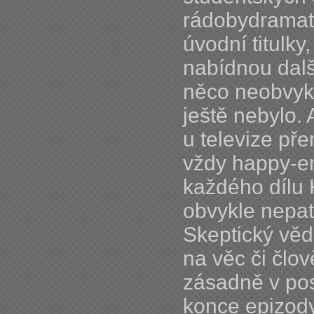
rádobydramat.
úvodní titulky
nabídnou dalš
něco neobvyk
ještě nebylo. A
u televize př
vždy happy-e
každého dílu 
obvykle nepat
Skeptický vě
na věc či člo
zásadně v pos
konce epizody