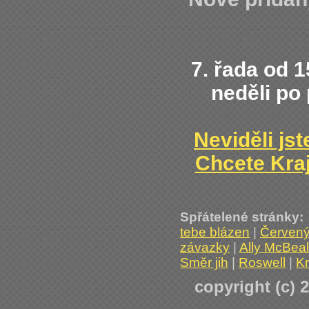
7. řada od 
neděli po
Neviděli jst
Chcete Kra
Spřátelené stránky:
tebe blázen
|
Červený 
závazky
|
Ally McBea
Směr jih
|
Roswell
|
Kr
copyright (c) 