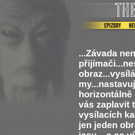
...Závada ne
přijímači...n
obraz...vysíl
my...nastavu
horizontálně 
vás zaplavit
vysílacích ka
jen jeden ob