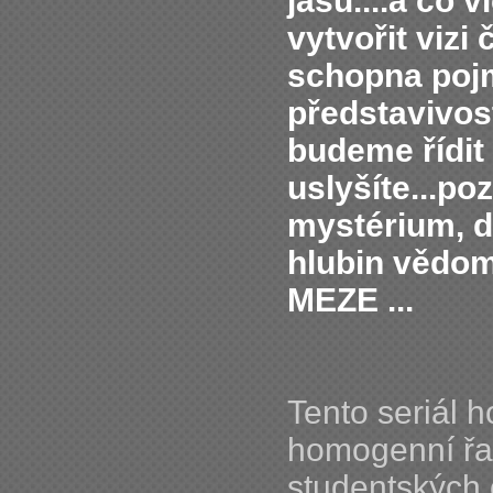
jasu....a co
vytvořit vizi 
schopna poj
představivost
budeme řídit 
uslyšíte...po
mystérium, d
hlubin vědom
MEZE ...
Tento seriál 
homogenní řad
studentských 