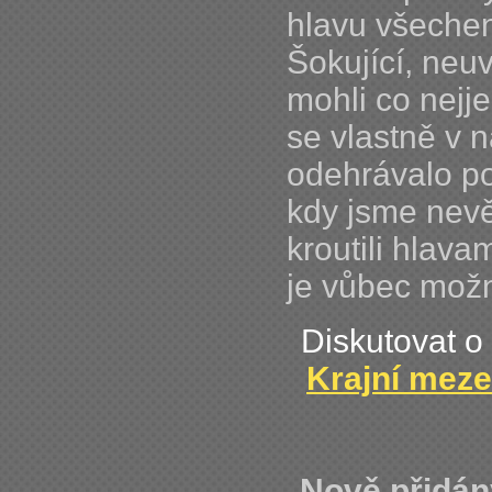
hlavu všechen
Šokující, neu
mohli co nejj
se vlastně v 
odehrávalo po
kdy jsme nev
kroutili hlavam
je vůbec mož
Diskutovat o
Krajní meze
Nově přidán