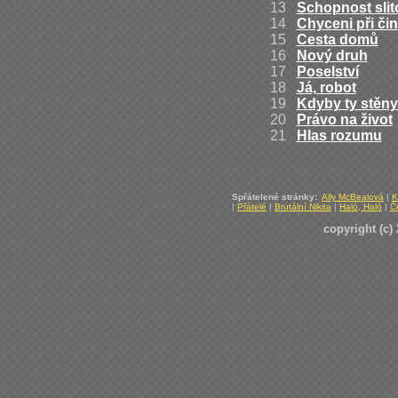
13
Schopnost slit
14
Chyceni při či
15
Cesta domů
16
Nový druh
17
Poselství
18
Já, robot
19
Kdyby ty stěny
20
Právo na život
21
Hlas rozumu
Spřátelené stránky:
Ally McBealová
|
K
|
Přátelé
|
Brutální Nikita
|
Haló, Haló
|
Č
copyright (c)