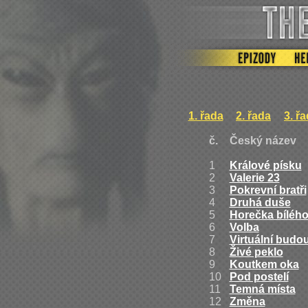
1. řada
2. řada
3. ř
č.
Český název
1
Králové písku
2
Valerie 23
3
Pokrevní bratři
4
Druhá duše
5
Horečka bílého
6
Volba
7
Virtuální budo
8
Živé peklo
9
Koutkem oka
10
Pod postelí
11
Temná místa
12
Změna