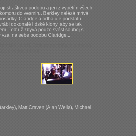
oji strašlivou podobu a jen z vypětím všech
rz komoru do vesmíru. Barkley nalézá mrtvá
a posádky, Claridge a odhaluje podstatu
yrábí dokonalé lidské klony, aby se tak
em. Teď už zbývá pouze svést souboj s
ý vzal na sebe podobu Claridge...
zemské invazi, Barkley se obětuje a nechá
a Zem vybouchnout.
arkley), Matt Craven (Alan Wells), Michael