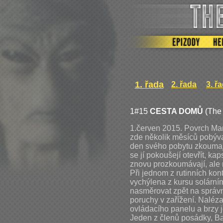
1. řada
2. řada
3. ř
1#15
CESTA DOMŮ
(The
1.červen 2015. Povrch Mar
zde několik měsíců pobýv
den svého pobytu zkoumají
se jí pokoušejí otevřít, k
znovu prozkoumávají, ale 
Při jednom z rutinních kont
vychýlena z kursu solárním
nasměrovat zpět na správ
poruchy v zařížení. Nalézaj
ovládacího panelu a brzy 
Jeden z členů posádky, Bar