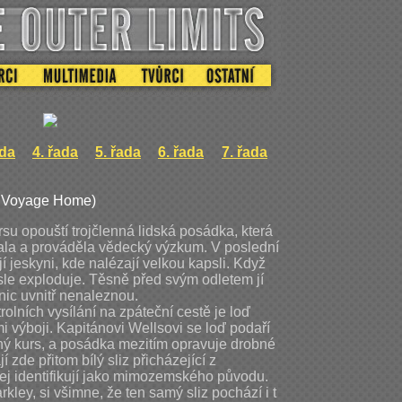
ada
4. řada
5. řada
6. řada
7. řada
 Voyage Home)
su opouští trojčlenná lidská posádka, která
ala a prováděla vědecký výzkum. V poslední
 jeskyni, kde nalézají velkou kapsli. Když
apsle exploduje. Těsně před svým odletem jí
nic uvnitř nenaleznou.
rolních vysílání na zpáteční cestě je loď
i výboji. Kapitánovi Wellsovi se loď podaří
ný kurs, a posádka mezitím opravuje drobné
í zde přitom bílý sliz přicházející z
jej identifikují jako mimozemského původu.
kley, si všimne, že ten samý sliz pochází i t