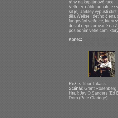
rány na kapitánově ruce.
Vetřelec náhle odhaluje sv
sil jej Barkley vypustí sk
těla Wellse i třetího člen
fungování vetřelce, který v
dostal nepozorovaně na Z
posledním vetřelcem, kter
Konec:
Aby zabránil mimo
loď těsně před doletem n
Režie:
Tibor Takacs
Scénář:
Grant Rosenberg
Hrají:
Jay O.Sanders (Ed B
Dorn (Pete Claridge)