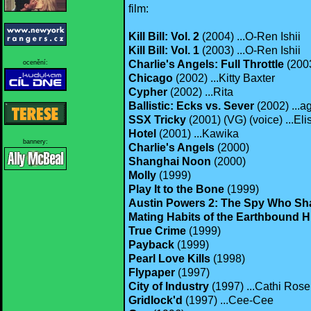
film:
Kill Bill: Vol. 2
(2004) ...O-Ren Ishii
Kill Bill: Vol. 1
(2003) ...O-Ren Ishii
Charlie's Angels: Full Throttle
(2003
ocenění:
Chicago
(2002) ...Kitty Baxter
Cypher
(2002) ...Rita
Ballistic: Ecks vs. Sever
(2002) ...a
SSX Tricky
(2001) (VG) (voice) ...El
Hotel
(2001) ...Kawika
bannery:
Charlie's Angels
(2000)
Shanghai Noon
(2000)
Molly
(1999)
Play It to the Bone
(1999)
Austin Powers 2: The Spy Who S
Mating Habits of the Earthbound
True Crime
(1999)
Payback
(1999)
Pearl Love Kills
(1998)
Flypaper
(1997)
City of Industry
(1997)
...Cathi Rose
Gridlock'd
(1997) ...Cee-Cee