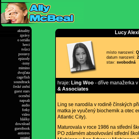
aktuality
Lucy Alexi
zprávy
o seriálu
herci
tvůrci
místo narození:
Qu
postavy
datum narození:
2
epizody
stav:
svobodná
-ismy
mimino
dvojčata
cage/fish
soundtrack
hraje:
Ling Woo
- dříve manažerka v
české znění
& Associates
guest stars
ocenění
napsali
Ling se narodila v rodině čínských př
audio
fotky
matka je vyučený biochemik a otec e
video
Atlantic City).
hlášky
download
Maturovala v roce 1986 na střední š
guestbook
PO zdárném absolvování střední školy
antistres
ostatní