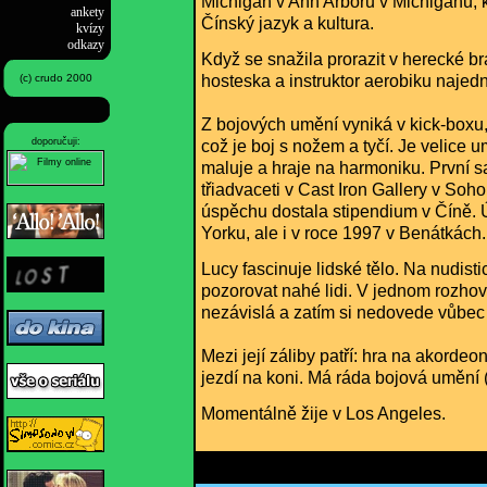
Michigan v Ann Arboru v Michiganu, 
ankety
Čínský jazyk a kultura.
kvízy
odkazy
Když se snažila prorazit v herecké br
hosteska a instruktor aerobiku najed
(c) crudo 2000
Z bojových umění vyniká v kick-boxu, k
doporučuji:
což je boj s nožem a tyčí. Je velice 
maluje a hraje na harmoniku. První 
třiadvaceti v Cast Iron Gallery v Soh
úspěchu dostala stipendium v Číně.
Yorku, ale i v roce 1997 v Benátkách.
Lucy fascinuje lidské tělo. Na nudisti
pozorovat nahé lidi. V jednom rozhov
nezávislá a zatím si nedovede vůbec p
Mezi její záliby patří: hra na akordeo
jezdí na koni. Má ráda bojová umění 
Momentálně žije v Los Angeles.