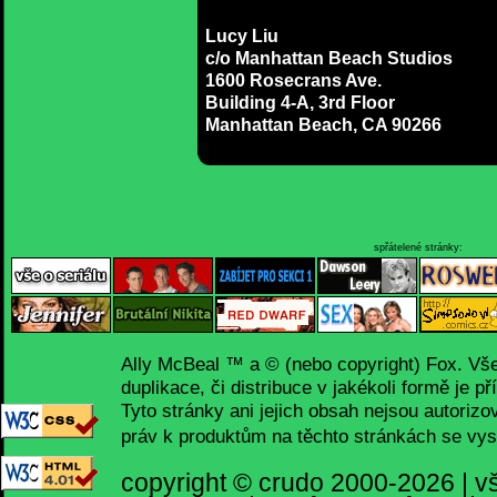
Lucy Liu
c/o Manhattan Beach Studios
1600 Rosecrans Ave.
Building 4-A, 3rd Floor
Manhattan Beach, CA 90266
spřátelené stránky:
Ally McBeal ™ a © (nebo copyright) Fox. Vš
duplikace, či distribuce v jakékoli formě je p
Tyto stránky ani jejich obsah nejsou autorizo
práv k produktům na těchto stránkách se vys
copyright ©
crudo
2000-2026 | v