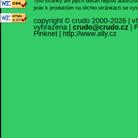
Tyto stránky ani jejich obsah nejsou autorizo
práv k produktům na těchto stránkách se vys
copyright ©
crudo
2000-2026 | v
vyhrazena
|
crudo@crudo.cz
|
P
Pinknet
|
http://www.ally.cz