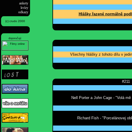
ankety
kvízy
odkazy
Hlášky řazené normálně podl
(c) crudo 2000
doporučuji:
Všechny hlášky z tohoto dílu v jed
#211
Nell Porter a John Cage - "Volá mě 
Richard Fish - "Porcelánovej obl