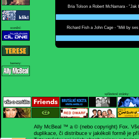
Bria Tolson a Robert McNamara - "Jak b
Richard Fish a John Cage - "Měl by ses
ocenění:
bannery:
spřátelené stránky:
Ally McBeal ™ a © (nebo copyright) Fox. Vš
duplikace, či distribuce v jakékoli formě je p