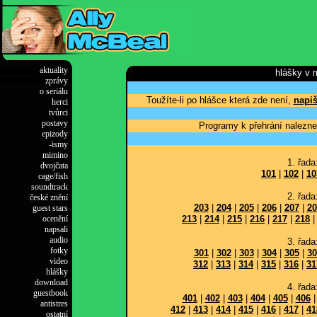
aktuality
hlášky v 
zprávy
o seriálu
Toužíte-li po hlášce která zde není,
napiš
herci
tvůrci
postavy
Programy k přehrání nalezne
epizody
-ismy
mimino
1. řada
dvojčata
101
|
102
|
10
cage/fish
soundtrack
2. řada
české znění
203
|
204
|
205
|
206
|
207
|
20
guest stars
ocenění
213
|
214
|
215
|
216
|
217
|
218
napsali
audio
3. řada
fotky
301
|
302
|
303
|
304
|
305
|
30
video
312
|
313
|
314
|
315
|
316
|
31
hlášky
download
4. řada
guestbook
401
|
402
|
403
|
404
|
405
|
406
antistres
412
|
413
|
414
|
415
|
416
|
417
|
41
ostatní