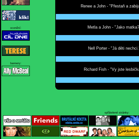
Renee a John - "Přestaň a zabiju
Metla a John - "Jako matka?
ocenění:
Nell Porter - "Já děti nechci.
bannery:
Richard Fish - "Vy jste lesbičk
spřátelené stránky: