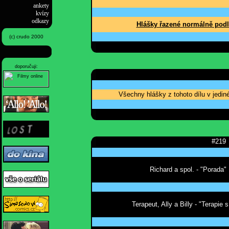
ankety
kvízy
odkazy
Hlášky řazené normálně podl
(c) crudo 2000
doporučuji:
Všechny hlášky z tohoto dílu v jedi
#219
Richard a spol. - "Porada"
Terapeut, Ally a Billy - "Terapie s