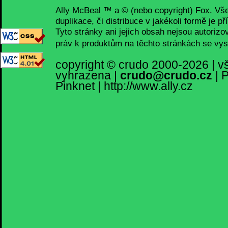
Ally McBeal ™ a © (nebo copyright) Fox. Vš
duplikace, či distribuce v jakékoli formě je p
Tyto stránky ani jejich obsah nejsou autorizo
práv k produktům na těchto stránkách se vys
copyright ©
crudo
2000-2026 | v
vyhrazena
|
crudo@crudo.cz
|
P
Pinknet
|
http://www.ally.cz