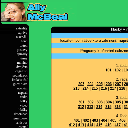
aktuality
hlášky v 
zprávy
o seriálu
Toužíte-li po hlášce která zde není,
napiš
herci
tvůrci
postavy
Programy k přehrání nalezne
epizody
-ismy
mimino
1. řada
dvojčata
101
|
102
|
10
cage/fish
soundtrack
2. řada
české znění
203
|
204
|
205
|
206
|
207
|
20
guest stars
ocenění
213
|
214
|
215
|
216
|
217
|
218
napsali
audio
3. řada
fotky
301
|
302
|
303
|
304
|
305
|
30
video
312
|
313
|
314
|
315
|
316
|
31
hlášky
download
4. řada
guestbook
401
|
402
|
403
|
404
|
405
|
406
antistres
412
|
413
|
414
|
415
|
416
|
417
|
41
ostatní