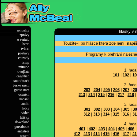
aktuality
hlášky v 
zprávy
o seriálu
Toužíte-li po hlášce která zde není,
napiš
herci
tvůrci
postavy
Programy k přehrání nalezne
epizody
-ismy
mimino
1. řada
dvojčata
101
|
102
|
10
cage/fish
soundtrack
2. řada
české znění
203
|
204
|
205
|
206
|
207
|
20
guest stars
ocenění
213
|
214
|
215
|
216
|
217
|
218
napsali
audio
3. řada
fotky
301
|
302
|
303
|
304
|
305
|
30
video
312
|
313
|
314
|
315
|
316
|
31
hlášky
download
4. řada
guestbook
401
|
402
|
403
|
404
|
405
|
406
antistres
412
|
413
|
414
|
415
|
416
|
417
|
41
ostatní