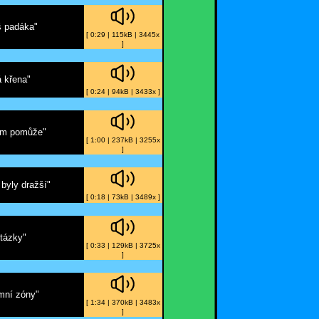
š padáka"
[ 0:29 | 115kB | 3445x
]
 křena"
[ 0:24 | 94kB | 3433x ]
ám pomůže"
[ 1:00 | 237kB | 3255x
]
byly dražší"
[ 0:18 | 73kB | 3489x ]
otázky"
[ 0:33 | 129kB | 3725x
]
imní zóny"
[ 1:34 | 370kB | 3483x
]