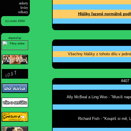
ankety
kvízy
odkazy
Hlášky řazené normálně podl
(c) crudo 2000
doporučuji:
Všechny hlášky z tohoto dílu v jedi
#407
Ally McBeal a Ling Woo - "Musíš napoč
Richard Fish - "Koupíš si mě, 