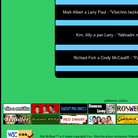
Mark Albert a Larry Paul - "Všechno hezk
Kim, Ally a pan Larry - "Náhradní
Richard Fish a Cindy McCauliff - "Pa
spřátelené stránky:
Ally McBeal ™ a © (nebo copyright) Fox. Všechna práva vyhrazena. Reprodukc