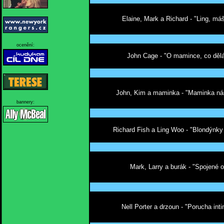
Elaine, Mark a Richard - "Ling, má
ocenění:
John Cage - "O mamince, co dělá
John, Kim a maminka - "Maminka n
bannery:
Richard Fish a Ling Woo - "Blondýnky 
Mark, Larry a burák - "Spojené 
Nell Porter a drzoun - "Porucha int