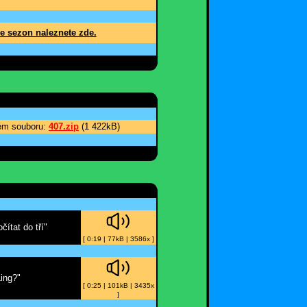
e sezon naleznete zde.
ném souboru:
407.zip
(1 422kB)
ítat do tří"
[ 0:19 | 77kB | 3586x ]
Ling?"
[ 0:25 | 101kB | 3435x
]