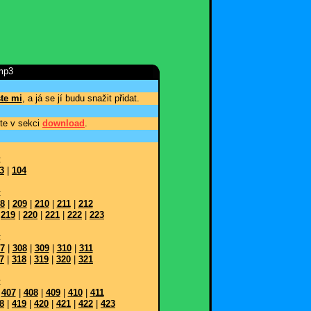
mp3
te mi
, a já se jí budu snažit přidat.
te v sekci
download
.
:
3
|
104
:
8
|
209
|
210
|
211
|
212
|
219
|
220
|
221
|
222
|
223
:
7
|
308
|
309
|
310
|
311
7
|
318
|
319
|
320
|
321
:
|
407
|
408
|
409
|
410
|
411
8
|
419
|
420
|
421
|
422
|
423