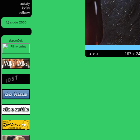
ankety
kvízy
odkazy
(c) crudo 2000
doporučuji:
167 z 2