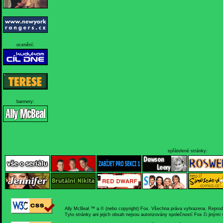
ocenění:
bannery:
spřátelené stránky:
Ally McBeal ™ a © (nebo copyright) Fox. Všechna práva vyhrazena. Reprodukc
Tyto stránky ani jejich obsah nejsou autorizovány společností Fox či jinými