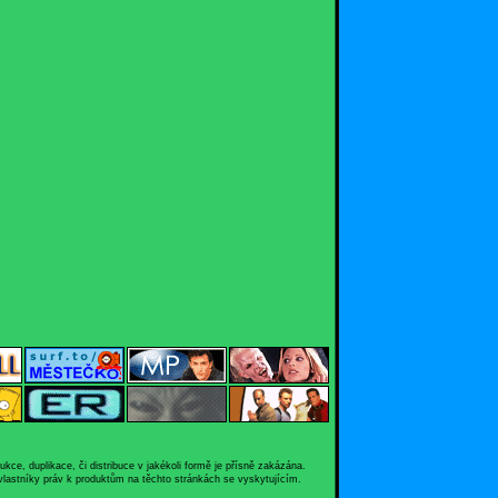
e, duplikace, či distribuce v jakékoli formě je přísně zakázána.
 vlastníky práv k produktům na těchto stránkách se vyskytujícím.