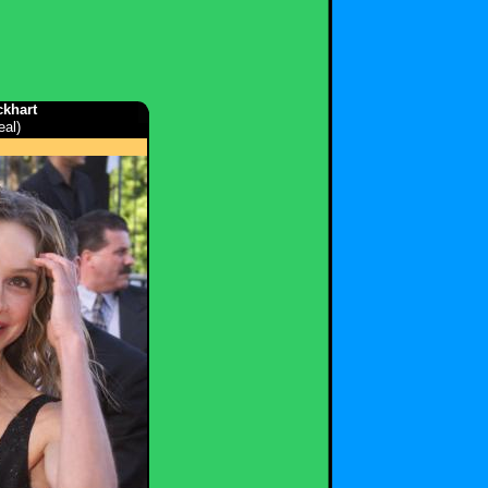
ckhart
eal)